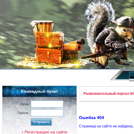
Командный пункт
Развлекательный портал Nif
Логин:
Пароль:
Ошибка 404
Страница на сайте не найдена.
Регистрация на сайте