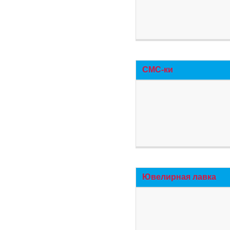
СМС-ки
Ювелирная лавка