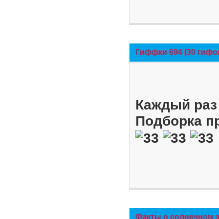
Гиффки 694 (30 гифо
Каждый раз 
Подборка п
Факты о солнечном 