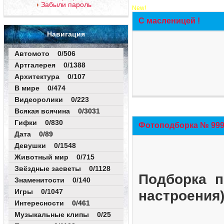
Забыли пароль
New!
С масленицей !
Навигация
Автомото 0/506
Артгалерея 0/1388
Архитектура 0/107
В мире 0/474
Видеоролики 0/223
Всякая всячина 0/3031
Гифки 0/830
Фотоподборка № 999 
Дата 0/89
Девушки 0/1548
Животный мир 0/715
Звёздные засветы 0/1128
Подборка п
Знаменитости 0/140
Игры 0/1047
настроения
Интересности 0/461
Музыкальные клипы 0/25