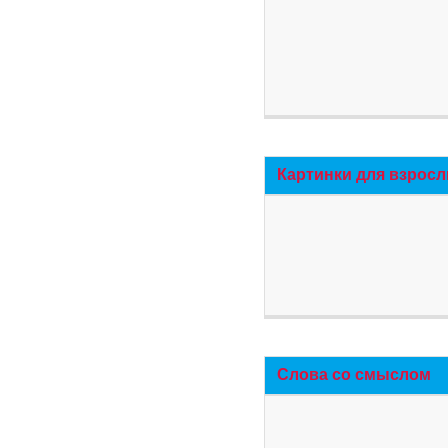
Картинки для взросл
Слова со смыслом