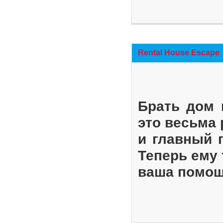
Rental House Escape
Брать дом 
это весьма
и главный 
Теперь ему 
ваша помощ