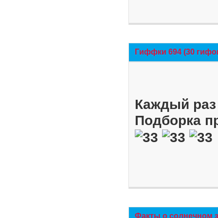
Гиффки 694 (30 гифо
Каждый раз 
Подборка п
Факты о солнечном 