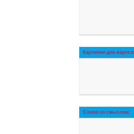
Картинки для взросл
Слова со смыслом