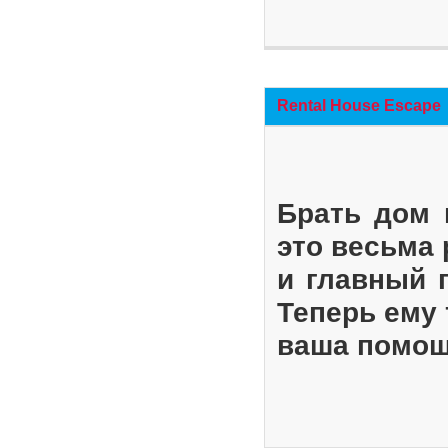
Rental House Escape
Брать дом 
это весьма
и главный 
Теперь ему 
ваша помощ