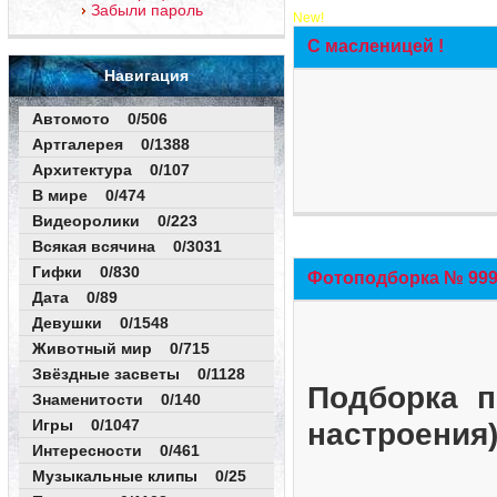
Забыли пароль
New!
С масленицей !
Навигация
Автомото 0/506
Артгалерея 0/1388
Архитектура 0/107
В мире 0/474
Видеоролики 0/223
Всякая всячина 0/3031
Гифки 0/830
Фотоподборка № 999 
Дата 0/89
Девушки 0/1548
Животный мир 0/715
Звёздные засветы 0/1128
Подборка п
Знаменитости 0/140
Игры 0/1047
настроения
Интересности 0/461
Музыкальные клипы 0/25