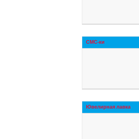
СМС-ки
Ювелирная лавка