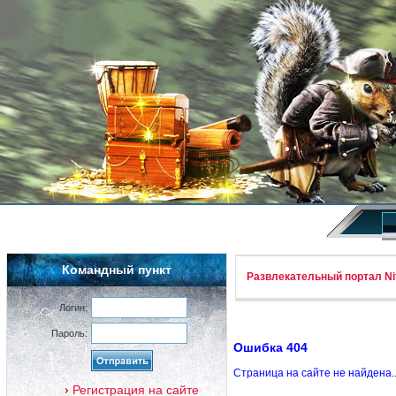
Командный пункт
Развлекательный портал Nif
Логин:
Пароль:
Ошибка 404
Страница на сайте не найдена.
Регистрация на сайте