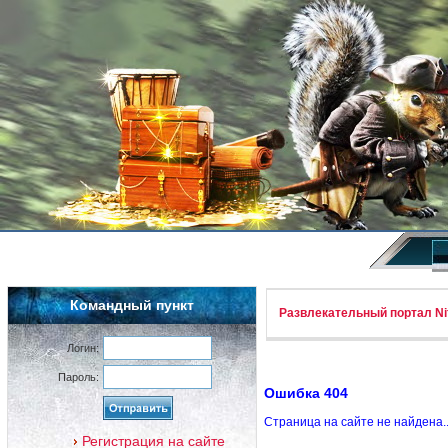
Командный пункт
Развлекательный портал Nif
Логин:
Пароль:
Ошибка 404
Страница на сайте не найдена.
Регистрация на сайте