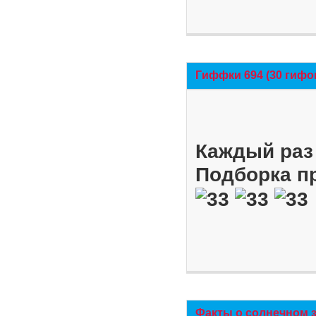
Гиффки 694 (30 гифо
Каждый раз 
Подборка п
Факты о солнечном 