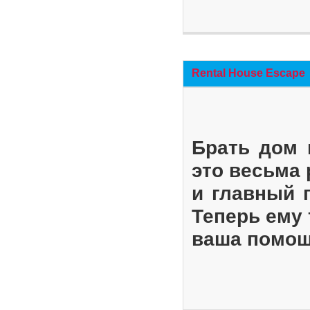
Rental House Escape
Брать дом 
это весьма
и главный 
Теперь ему 
ваша помощ