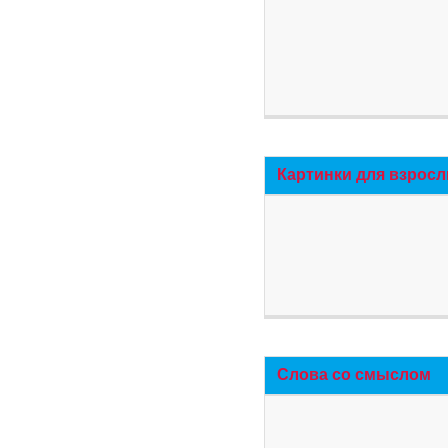
Картинки для взросл
Слова со смыслом