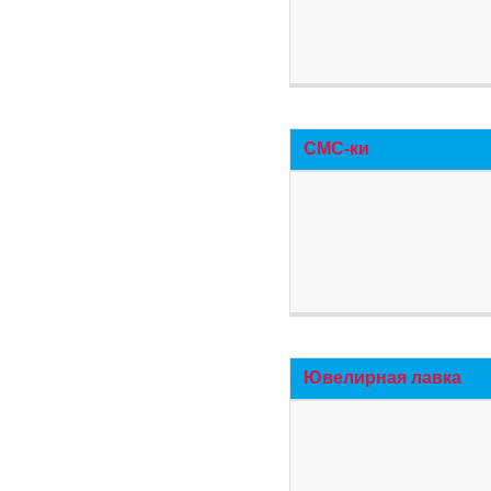
СМС-ки
Ювелирная лавка