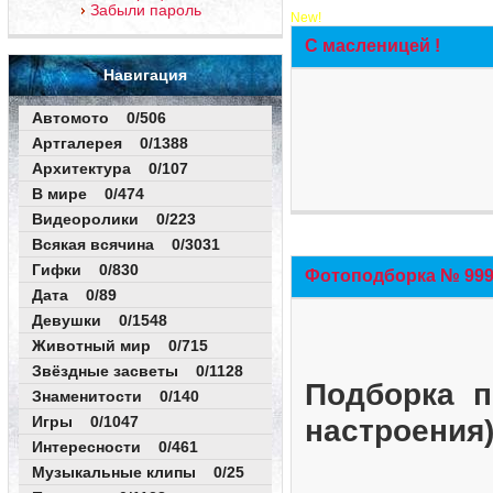
Забыли пароль
New!
С масленицей !
Навигация
Автомото 0/506
Артгалерея 0/1388
Архитектура 0/107
В мире 0/474
Видеоролики 0/223
Всякая всячина 0/3031
Гифки 0/830
Фотоподборка № 999 
Дата 0/89
Девушки 0/1548
Животный мир 0/715
Звёздные засветы 0/1128
Подборка п
Знаменитости 0/140
Игры 0/1047
настроения
Интересности 0/461
Музыкальные клипы 0/25