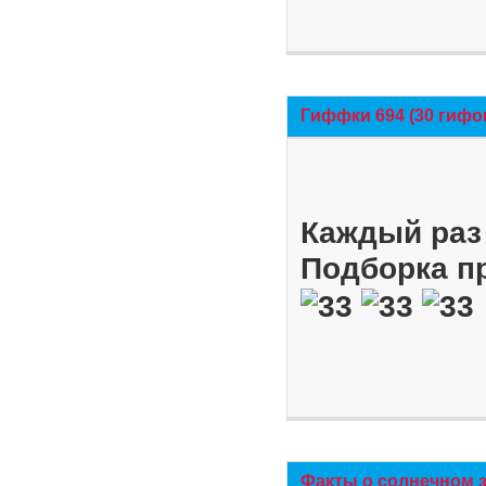
Гиффки 694 (30 гифо
Каждый раз 
Подборка п
Факты о солнечном 