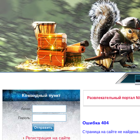
Командный пункт
Развлекательный портал Nif
Логин:
Пароль:
Ошибка 404
Страница на сайте не найдена.
Регистрация на сайте