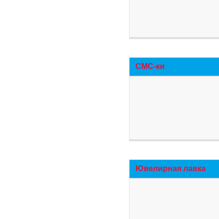
СМС-ки
Ювелирная лавка