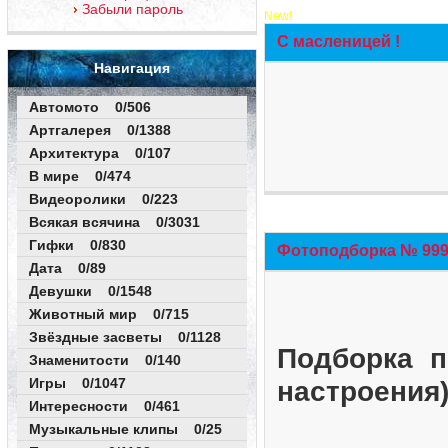
Забыли пароль
New!
С масленицей !
Навигация
Автомото 0/506
Артгалерея 0/1388
Архитектура 0/107
В мире 0/474
Видеоролики 0/223
Всякая всячина 0/3031
Гифки 0/830
Фотоподборка № 999 
Дата 0/89
Девушки 0/1548
Животный мир 0/715
Звёздные засветы 0/1128
Подборка п
Знаменитости 0/140
Игры 0/1047
настроения
Интересности 0/461
Музыкальные клипы 0/25