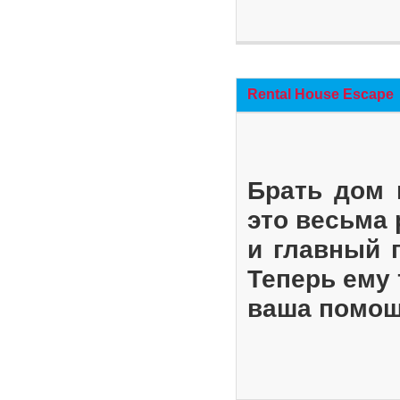
Rental House Escape
Брать дом 
это весьма
и главный 
Теперь ему 
ваша помощ