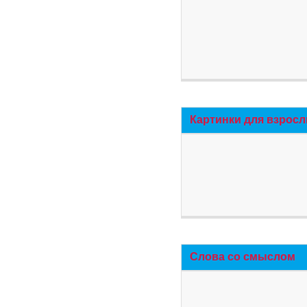
Картинки для взросл
Слова со смыслом